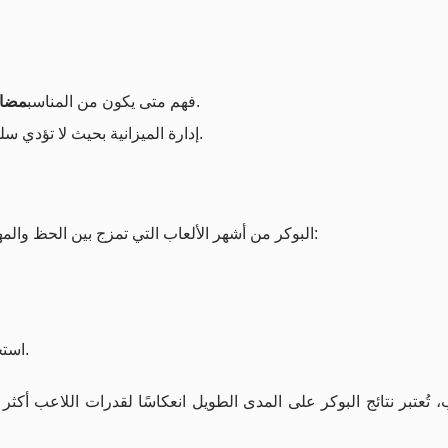
إذا كانت القواعد تسمح بذلك.
فهم متى يكون من المناسب
مضاع
إدارة الميزانية بحيث لا تؤدي سلسلة حظ سيئة إلى استنزاف سريع لرأسمالك الترفيهي.
البوكر من أشهر الألعاب التي تمزج بين الحظ والمهارة. الحظ يظهر في الأوراق الموزّعة، لكن التميّز يأتي من:
لإدارة صورة اللاعب أمام الآخرين.
استخ
، تُعتبر نتائج البوكر على المدى الطويل انعكاسًا لقدرات اللاعب أك