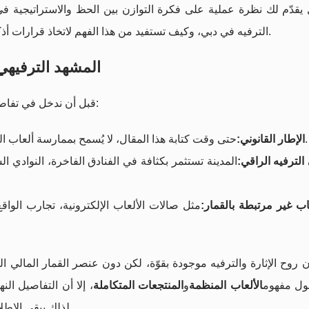
 يقدّم لك نظرة عملية على فكرة التوازن بين الحظ والاستراتيجية في
الترفيه في دبي، وكيف تستفيد من هذا الفهم لاتخاذ قرارات أذكى وأكثر وعيًا عند التخطيط لرحلاتك أو أنشطتك الترفيهية.
المشهد الترفيهي
قبل أن ندخل في تفاصيل ألعاب الكازينو، من المهم فهم السياق المحلي في دبي:
حتى وقت كتابة هذا المقال، لا يُسمح بممارسة ألعاب القمار الكازينوية التقليدية في دبي بشكل علني أو تجاري.
الإطار القانوني:
الترفيه الراقي:
المدينة تستثمر بكثافة في الفنادق الفاخرة، النوادي ا
ب غير مرتبطة بالقمار:
مثل صالات الألعاب الإلكترونية، تجارب الواق
ن روح الإثارة والترفيه موجودة بقوّة، لكن دون عنصر القمار المالي 
ول مفهوم
الألعاب المنظمة
و
المنتجعات المتكاملة
، إلا أن التفاصيل ال
لذلك يبقى الاطلاع على القوانين المحلية دائمًا خطوة ضرورية قبل أي قرار.