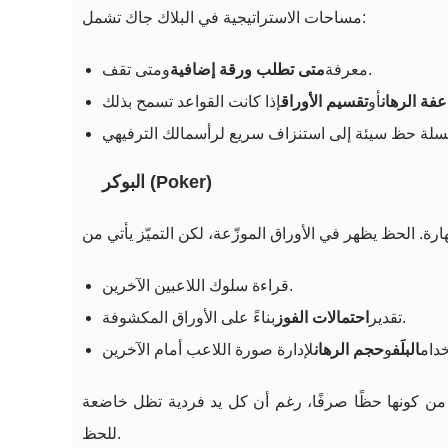
مساحات الاستراتيجية في البلاك جاك تشمل:
ومتى تقف.
معرفة
متى تطلب ورقة إضافية
فة الرهان
أو
تقسيم الأوراق
البوكر (Poker)
قراءة سلوك اللاعبين الآخرين.
بناءً على الأوراق المكشوفة.
تقدير
احتمالات الفوز
دام
البلَف
و
حجم الرهان
ثر من كونها حظًا صرفًا، رغم أن كل يد فردية تظل خاضعة
للحظ.