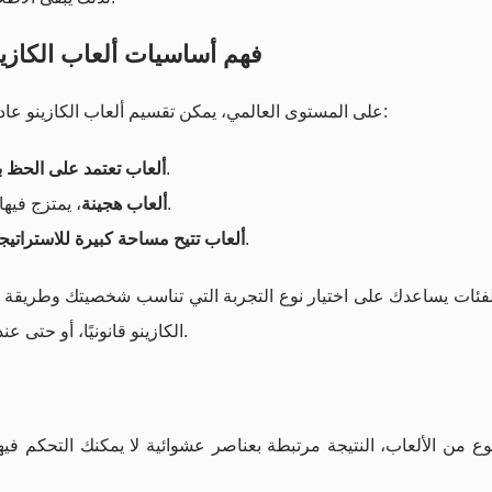
فهم أساسيات ألعاب الكازين
على المستوى العالمي، يمكن تقسيم ألعاب الكازينو عادة إلى ثلاث فئات من حيث العلاقة بين الحظ والاستراتيجية:
، حيث يكون تأثير قرار اللاعب محدودًا.
ألعاب تعتمد على الحظ
، يمتزج فيها الحظ مع مهارات الحساب، وإدارة المال، واتخاذ القرار.
ألعاب هجينة
، لكن الحظ يبقى حاضرًا في كل جولة أو توزيع أوراق.
ألعاب تتيح مساحة كبيرة للاستراتيج
فئات يساعدك على اختيار نوع التجربة التي تناسب شخصيتك وطريقة ت
الكازينو قانونيًا، أو حتى عند اللعب في تطبيقات محاكاة الألعاب لأغراض الترفيه فقط.
وع من الألعاب، النتيجة مرتبطة بعناصر عشوائية لا يمكنك التحكم فيه