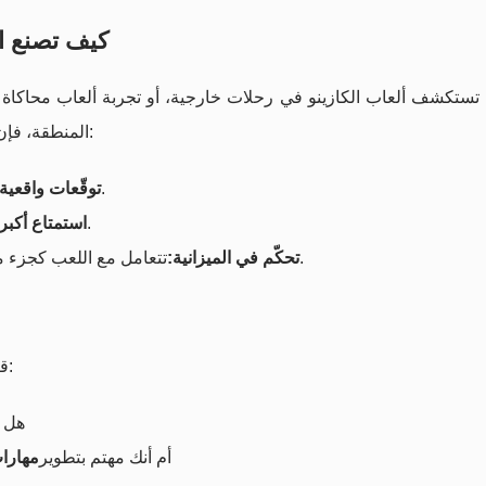
كيف تصنع ال
ستكشف ألعاب الكازينو في رحلات خارجية، أو تجربة ألعاب محاكاة عل
المنطقة، فإن فهم التوازن بين الحظ والاستراتيجية يمنحك ميزة واضحة:
تعرف ما يمكن أن تتحكّم فيه وما لا يمكنك التحكم فيه.
توقّعات واقعية:
تركّز على متعة اللعبة بدلاً من التوتر على النتيجة فقط.
استمتاع أكبر:
تتعامل مع اللعب كجزء من تجربة ترفيهية، له ميزانية محددة مثل أي نشاط آخر.
تحكّم في الميزانية:
قبل الدخول في أي تجربة تشبه أجواء الكازينو، اسأل نفسك:
هل ا
أم أنك مهتم بتطوير
مهارات