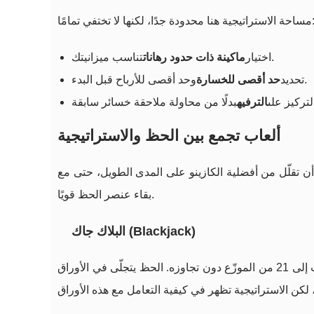
جية هنا محدودة جدًا، لكنها لا تختفي تمامًا:
تناسب ميزانيتك.
اختيار
ماكينة ذات حدود رهانات
وحد أقصى للأرباح قبل البدء.
تحديد
حد أقصى للخسارة
لتركيز على
الترفيه
ألعاب تجمع بين الحظ والاستراتيجية
 أن تقلّل من أفضلية الكازينو على المدى الطويل، حتى مع
بقاء عنصر الحظ قويًا.
البلاك جاك (Blackjack)
، يحصل اللاعب على أوراق ويحاول الوصول إلى مجموع أقرب إلى 21 من الموزّع دون تجاوزه. الحظ يتجلّى في الأوراق