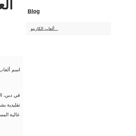
ألع
Blog
ألعاب الكازينو...
اسم ألعاب 
في دبي، ال
تقليدية بش
عالية المس